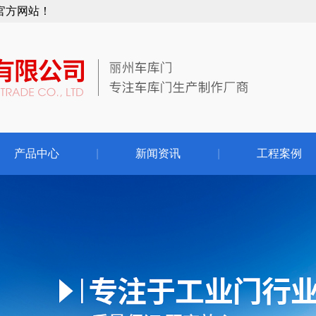
官方网站！
产品中心
|
新闻资讯
|
工程案例