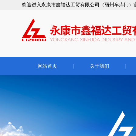
欢迎进入永康市鑫福达工贸有限公司（丽州车库门）
网站首页
|
关于我们
|