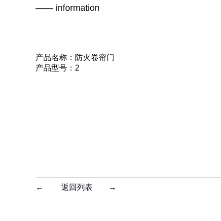
—— information
产品名称：防火卷帘门
产品型号：2
←
返回列表
→