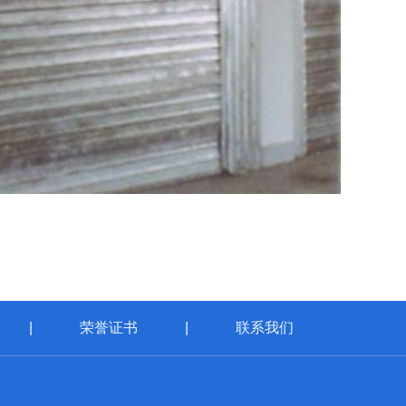
|
荣誉证书
|
联系我们