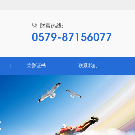
|
荣誉证书
|
联系我们